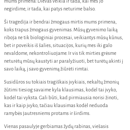
mums primena: Dievas veikia ir tada, kai mes Jo
negirdime, ir tada, kai patys neturime balso.
Ši tragedija ir bendrai žmogaus mirtis mums primena,
koks trapus žmogaus gyvenimas. Mūsų gyvenimo laiką
riboja ne tik biologiniai procesai, veikiantys mūsų kūnus,
bet ir poveikis iš šalies, situacijos, kurių mes iki galo
nevaldome, nekontroliuojame. Ir vis tik mirties grėsme
neturėtų mūsų kaustyti ar paralyžiuoti, bet turėtų akinti į
savo laiką, į savo gyvenimą žiūrėti rimtai.
Susidūros su tokiais tragiškais įvykiais, nekaltų žmonių
žūtimi tiesiog savaime kyla klausimas, kodėl tai įvyko,
kodėl tai vyksta. Gali būti, kad pirmiausia norisi žinoti,
kas ir kaip įvyko, tačiau klausimas kodėl neduoda
ramybės jautresniems protams ir širdims.
Vienas pasaulyje gerbiamas žydų rabinas, viešasis