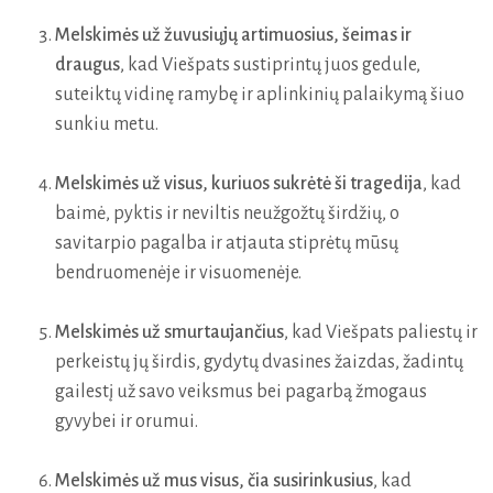
Melskimės už žuvusiųjų artimuosius, šeimas ir
draugus
, kad Viešpats sustiprintų juos gedule,
suteiktų vidinę ramybę ir aplinkinių palaikymą šiuo
sunkiu metu.
Melskimės už visus, kuriuos sukrėtė ši tragedija
, kad
baimė, pyktis ir neviltis neužgožtų širdžių, o
savitarpio pagalba ir atjauta stiprėtų mūsų
bendruomenėje ir visuomenėje.
Melskimės už smurtaujančius
, kad Viešpats paliestų ir
perkeistų jų širdis, gydytų dvasines žaizdas, žadintų
gailestį už savo veiksmus bei pagarbą žmogaus
gyvybei ir orumui.
Melskimės už mus visus, čia susirinkusius
, kad