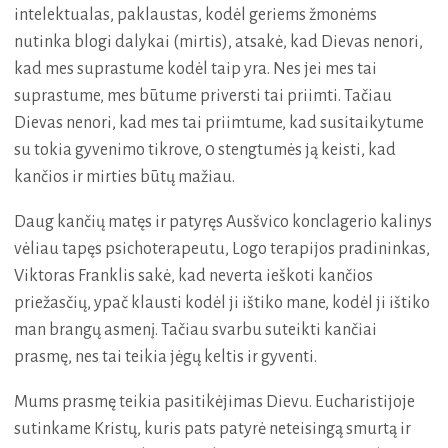
intelektualas, paklaustas, kodėl geriems žmonėms
nutinka blogi dalykai (mirtis), atsakė, kad Dievas nenori,
kad mes suprastume kodėl taip yra. Nes jei mes tai
suprastume, mes būtume priversti tai priimti. Tačiau
Dievas nenori, kad mes tai priimtume, kad susitaikytume
su tokia gyvenimo tikrove, 0 stengtumės ją keisti, kad
kančios ir mirties būtų mažiau.
Daug kančių matęs ir patyręs Ausšvico konclagerio kalinys
vėliau tapęs psichoterapeutu, Logo terapijos pradininkas,
Viktoras Franklis sakė, kad neverta ieškoti kančios
priežasčių, ypač klausti kodėl ji ištiko mane, kodėl ji ištiko
man brangų asmenį. Tačiau svarbu suteikti kančiai
prasmę, nes tai teikia jėgų keltis ir gyventi.
Mums prasmę teikia pasitikėjimas Dievu. Eucharistijoje
sutinkame Kristų, kuris pats patyrė neteisingą smurtą ir