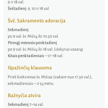
9 ir 18 val.
Šeštadienį
: 9, 10 ir 18 val.
Švč. Sakramento adoracija
Sekmadienį
po 9 val. šv. Mišių iki 10.30 val.
Pirmąjį mėnesio penktadienį
po 9 val. šv. Mišių iki 18 val. (išskyrus vasarą)
Kitais penktadieniais
– 17–18 val.
Išpažinčių klausoma
Prieš kiekvienas šv. Mišias (vakare nuo 17.30 val.),
sekmadieniais – ir jų metu.
Bažnyčia atvira
Sekmadienį
7–14 val.