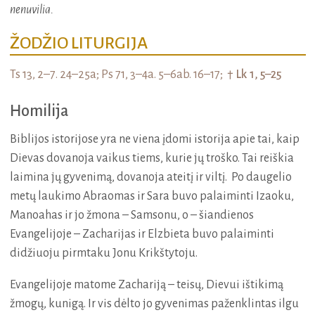
nenuvilia.
ŽODŽIO LITURGIJA
Ts 13, 2–7. 24–25a;
Ps 71, 3–4a. 5–6ab. 16–17;
† Lk 1, 5–25
Homilija
Biblijos istorijose yra ne viena įdomi istorija apie tai, kaip
Dievas dovanoja vaikus tiems, kurie jų troško. Tai reiškia
laimina jų gyvenimą, dovanoja ateitį ir viltį. Po daugelio
metų laukimo Abraomas ir Sara buvo palaiminti Izaoku,
Manoahas ir jo žmona – Samsonu, o – šiandienos
Evangelijoje – Zacharijas ir Elzbieta buvo palaiminti
didžiuoju pirmtaku Jonu Krikštytoju.
Evangelijoje matome Zachariją – teisų, Dievui ištikimą
žmogų, kunigą. Ir vis dėlto jo gyvenimas paženklintas ilgu