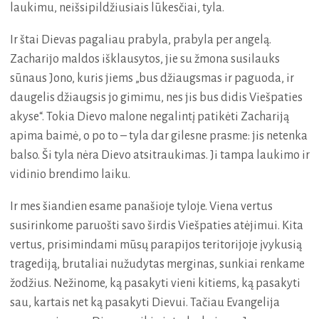
laukimu, neišsipildžiusiais lūkesčiai, tyla.
Ir štai Dievas pagaliau prabyla, prabyla per angelą.
Zacharijo maldos išklausytos, jie su žmona susilauks
sūnaus Jono, kuris jiems „bus džiaugsmas ir paguoda, ir
daugelis džiaugsis jo gimimu, nes jis bus didis Viešpaties
akyse“. Tokia Dievo malone negalintį patikėti Zachariją
apima baimė, o po to – tyla dar gilesne prasme: jis netenka
balso. Ši tyla nėra Dievo atsitraukimas. Ji tampa laukimo ir
vidinio brendimo laiku.
Ir mes šiandien esame panašioje tyloje. Viena vertus
susirinkome paruošti savo širdis Viešpaties atėjimui. Kita
vertus, prisimindami mūsų parapijos teritorijoje įvykusią
tragediją, brutaliai nužudytas merginas, sunkiai renkame
žodžius. Nežinome, ką pasakyti vieni kitiems, ką pasakyti
sau, kartais net ką pasakyti Dievui. Tačiau Evangelija