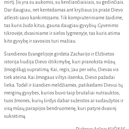
mirtį. Jis yra su aukomis, su kenčiančiaisiais, su gedinčiais.
Dar daugiau, net kentėdamas ant kryžiaus jis prašė Dievo
atleisti savo kankintojams. Tik kompiuteriniame žaidime,
tas kuris žudo kitus, gauna daugiau gyvybių. Gyvenimo
tikrovėje, dvasiniame ir sielos lygmenyje, tas kuris atima
kito gyvybę ir savosios turi mažiau.
Šiandienos Evangelijoje girdėta Zacharijo ir Elzbietos
istorija liudija Dievo ištikimybę, kuri pranoksta mūsų
žmogiškąjį supratimą. Kai, regis, jau per vėlu, Dievas vis
tiek ateina. Kai žmogaus viltys išsenka, Dievo pažadai
lieka. Todėl ir šiandien meldžiamės, patikėdami Dievui tų
merginų gyvybes, kurios buvo taip brutaliai nutrauktos,
tuos žmones, kurių širdys dabar sužeistos ar sudaužytos ir
visą mūsų parapijos bendruomenę, kuri patyrė dvasinį
sukrėtimą.