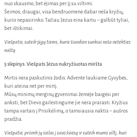
nuo skausmo, bet ėjimas per jį su viltimi.
Šeimos, draugai, visa bendruomenė dabar neša kryžių,
kurio nepasirinko. Tačiau Jėzus eina kartu – galbūt tyliai,
bet ištikimai.
Viešpatie, suteik jėgų tiems, kurie šiandien sunkiai neša netekties
naštą.
5 slėpinys. Viešpats Jėzus nukryžiuotas miršta
Mirtis nėra paskutinis žodis. Advente laukiame Gyvybės,
kuri ateina net per mirtį.
Mūsų minimų merginų gyvenimai žemėje baigėsi per
anksti, bet Dievo gailestingume jie nėra prarasti. Kryžius
tampa vartais į Prisikėlimą, o tamsiausia naktis – aušros
pradžia.
Viešpatie, priimk jų sielas į savo šviesą ir suteik mums viltį, kuri