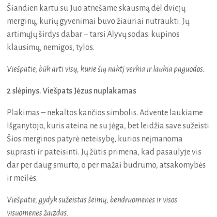
Šiandien kartu su Juo atnešame skausmą dėl dviejų
merginų, kurių gyvenimai buvo žiauriai nutraukti. Jų
artimųjų širdys dabar – tarsi Alyvų sodas: kupinos
klausimų, nemigos, tylos.
Viešpatie, būk arti visų, kurie šią naktį verkia ir laukia paguodos.
2 slėpinys. Viešpats Jėzus nuplakamas
Plakimas – nekaltos kančios simbolis. Advente laukiame
Išganytojo, kuris ateina ne su jėga, bet leidžia save sužeisti.
Šios merginos patyrė neteisybę, kurios neįmanoma
suprasti ir pateisinti. Jų žūtis primena, kad pasaulyje vis
dar per daug smurto, o per mažai budrumo, atsakomybės
ir meilės.
Viešpatie, gydyk sužeistas šeimų, bendruomenės ir visos
visuomenės žaizdas.