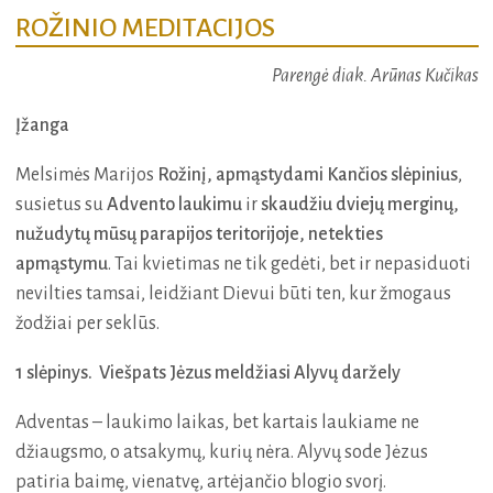
ROŽINIO MEDITACIJOS
Parengė diak. Arūnas Kučikas
Įžanga
Melsimės Marijos
Rožinį, apmąstydami Kančios slėpinius
,
susietus su
Advento laukimu
ir
skaudžiu dviejų merginų,
nužudytų mūsų parapijos teritorijoje, netekties
apmąstymu
. Tai kvietimas ne tik gedėti, bet ir nepasiduoti
nevilties tamsai, leidžiant Dievui būti ten, kur žmogaus
žodžiai per seklūs.
1 slėpinys. Viešpats Jėzus meldžiasi Alyvų daržely
Adventas – laukimo laikas, bet kartais laukiame ne
džiaugsmo, o atsakymų, kurių nėra. Alyvų sode Jėzus
patiria baimę, vienatvę, artėjančio blogio svorį.