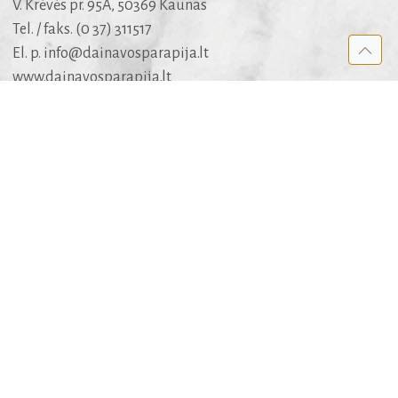
V. Krėvės pr. 95A, 50369 Kaunas
Tel. / faks. (0 37) 311517
El. p.
info@dainavosparapija.lt
www.dainavosparapija.lt
Dėl šarvojimo salių
mob. +370 682 51005
APIE SVETAINĘ
Kūrėjai
Rėmėjai
Medis
Apie medžiagą ir jos panaudojimo teises
REKOMENDUOJAME
Kauno arkivyskupija
KATALIKAI.LT
BIBLIJA.LT
MALDYNAS