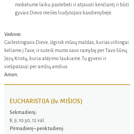
mokėtume laiku pastebėti ir atjausti kenčiantį ir būti
gyvais Dievo meilės liudytojais kasdienybėje.
Vadovas
:
Gailestingasis Dieve, išgirsk mūsų maldas, kurias viltingai
keliame į Tave, ir suteik mums savo ramybę per Tavo Sūnų
Jėzų Kristų, kuria atėjimo laukiame. Tu gyveni ir
viešpatauji per amžių amžius.
Amen.
EUCHARISTIJA (šv. MIŠIOS)
Sekmadienį:
8, 9, 10.30, 12 val.
Pirmadienį– penktadienį: