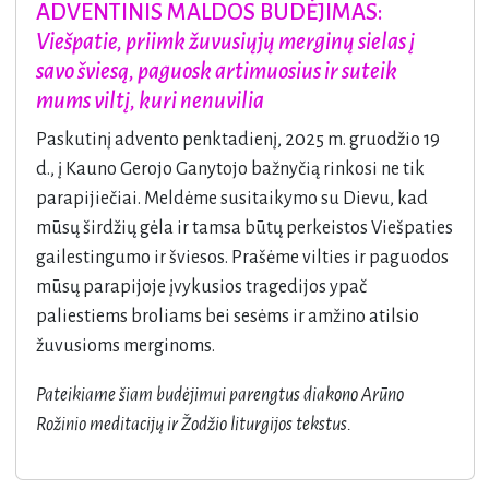
ADVENTINIS MALDOS BUDĖJIMAS:
Viešpatie, priimk žuvusiųjų merginų sielas į
savo šviesą, paguosk artimuosius ir suteik
mums viltį, kuri nenuvilia
Paskutinį advento penktadienį, 2025 m. gruodžio 19
d., į Kauno Gerojo Ganytojo bažnyčią rinkosi ne tik
parapijiečiai. Meldėme susitaikymo su Dievu, kad
mūsų širdžių gėla ir tamsa būtų perkeistos Viešpaties
gailestingumo ir šviesos. Prašėme vilties ir paguodos
mūsų parapijoje įvykusios tragedijos ypač
paliestiems broliams bei sesėms ir amžino atilsio
žuvusioms merginoms.
Pateikiame šiam budėjimui parengtus diakono Arūno
Rožinio meditacijų ir Žodžio liturgijos tekstus.