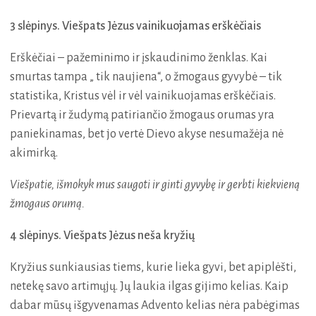
3 slėpinys. Viešpats Jėzus vainikuojamas erškėčiais
Erškėčiai – pažeminimo ir įskaudinimo ženklas. Kai
smurtas tampa „ tik naujiena“, o žmogaus gyvybė – tik
statistika, Kristus vėl ir vėl vainikuojamas erškėčiais.
Prievartą ir žudymą patiriančio žmogaus orumas yra
paniekinamas, bet jo vertė Dievo akyse nesumažėja nė
akimirką.
Viešpatie, išmokyk mus saugoti ir ginti gyvybę ir gerbti kiekvieną
žmogaus orumą.
4 slėpinys. Viešpats Jėzus neša kryžių
Kryžius sunkiausias tiems, kurie lieka gyvi, bet apiplėšti,
netekę savo artimųjų. Jų laukia ilgas gijimo kelias. Kaip
dabar mūsų išgyvenamas Advento kelias nėra pabėgimas