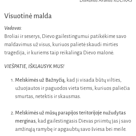
Diakonas Arūnas KUČIKAS
Visuotinė malda
Vadovas
:
Broliai ir seserys, Dievo gailestingumui patikėkime savo
maldavimus už visus, kuriuos palietė skaudi mirties
tragedija, ir kuriems taip reikalinga Dievo malonė.
VIEŠPATIE, IŠKLAUSYK MUS!
Melskimės už Bažnyčią
, kad ji visada būtų vilties,
užuojautos ir paguodos vieta tiems, kuriuos paliečia
smurtas, netektis ir skausmas.
Melskimės už mūsų parapijos teritorijoje nužudytas
merginas
, kad gailestingasis Dievas priimtų jas į savo
amžinąją ramybę ir apgaubtų savo šviesa bei meile.