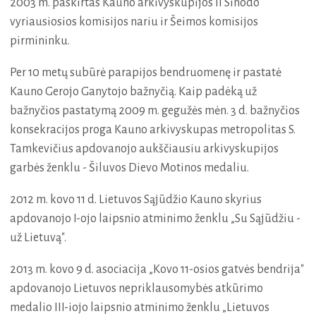
2003 m. paskirtas Kauno arkivyskupijos II Sinodo
vyriausiosios komisijos nariu ir Šeimos komisijos
pirmininku.
Per 10 metų subūrė parapijos bendruomenę ir pastatė
Kauno Gerojo Ganytojo bažnyčią. Kaip padėką už
bažnyčios pastatymą 2009 m. gegužės mėn. 3 d. bažnyčios
konsekracijos proga Kauno arkivyskupas metropolitas S.
Tamkevičius apdovanojo aukščiausiu arkivyskupijos
garbės ženklu - Šiluvos Dievo Motinos medaliu.
2012 m. kovo 11 d. Lietuvos Sąjūdžio Kauno skyrius
apdovanojo I-ojo laipsnio atminimo ženklu „Su Sąjūdžiu -
už Lietuvą".
2013 m. kovo 9 d. asociacija „Kovo 11-osios gatvės bendrija"
apdovanojo Lietuvos nepriklausomybės atkūrimo
medalio III-iojo laipsnio atminimo ženklu „Lietuvos