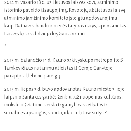
2014 m. vasario 18 d. už Lietuvos laisvės kovų atminimo
istorinio paveldo išsaugojimą, Kovotojų už Lietuvos laisvę
atminimo įamžinimo komiteto įsteigtu apdovanojimu
kaip Dainavos bendruomenės tarybos narys, apdovanotas
Laisvės kovos didžiojo kryžiaus ordinu.
*
2015 m. balandžio 14 d. Kauno arkivyskupo metropolito S.
Tamkevičiaus nutarimu atleistas iš Gerojo Ganytojo
parapijos klebono pareigų.
2015 m. liepos 3 d. buvo apdovanotas Kauno miesto 3-iojo
laipsnio Santakos garbės ženklu „už nuopelnus kultūros,
mokslo ir švietimo, verslo ir gamybos, sveikatos ir
socialinės apsaugos, sporto, ūkio ir kitose srityse“.