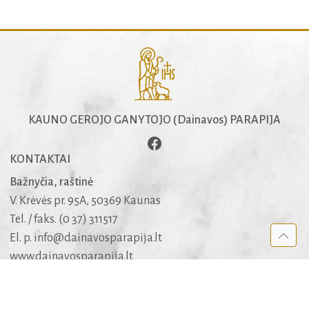
KAUNO GEROJO GANYTOJO (Dainavos) PARAPIJA
KONTAKTAI
Bažnyčia, raštinė
V. Krėvės pr. 95A, 50369 Kaunas
Tel. / faks. (0 37) 311517
El. p.
info@dainavosparapija.lt
www.dainavosparapija.lt
Dėl šarvojimo salių
mob. +370 682 51005
APIE SVETAINĘ