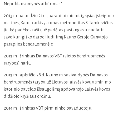
Nepriklausomybės atkūrimas".
2013 m. balandžio 21 d., parapijai minint 15-ąsias įsteigimo
metines, Kauno arkivyskupas metropolitas S. Tamkevičius
įteikė padėkos raštą už padėtas pastangas ir nuolatinį
savo kunigiško darbo liudijimą Kauno Gerojo Ganytojo
parapijos bendruomenėje.
2013 m. išrinktas Dainavos VBT (vietos bendruomenės
tarybos) nariu.
2013 m. lapkričio 28 d. Kauno m. savivaldybės Dainavos
bendruomenės taryba už Lietuvos laisvės kovų atminimo
istorinio paveldo išsaugojimą apdovanojo Laisvės kovos
didžiojo kryžiaus ordinu.
2014 m. išrinktas VBT pirmininko pavaduotoju.