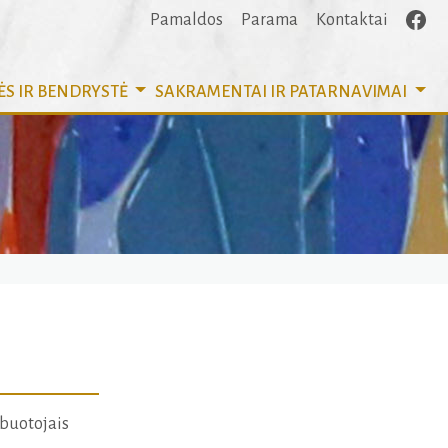
Pamaldos
Parama
Kontaktai
ĖS IR BENDRYSTĖ
SAKRAMENTAI
IR PATARNAVIMAI
rbuotojais