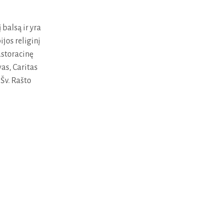
balsą ir yra
jos religinį
astoracinę
as, Caritas
Šv. Rašto