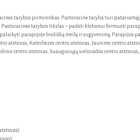
inės tarybos pirmininkas. Pastoracinė taryba turi patariamąjį 
Pastoracinės tarybos tikslas – padėti klebonui formuoti parapi
 palaikyti parapijoje brolišką meilę ir sugyvenimą. Parapijos p
ro atstovas, Katechezės centro atstovas, Jaunimo centro atstov
inio centro atstovas, Suaugusiųjų sielovados centro atstovas, 
atstovas)
tovas)