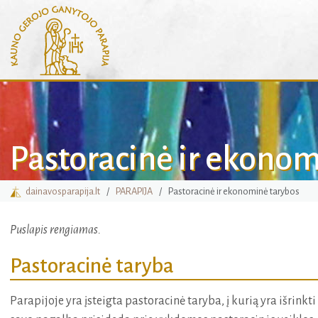
Pastoracinė ir ekonom
dainavosparapija.lt
PARAPIJA
Pastoracinė ir ekonominė tarybos
Puslapis rengiamas.
Pastoracinė taryba
Parapijoje yra įsteigta pastoracinė taryba, į kurią yra išrink