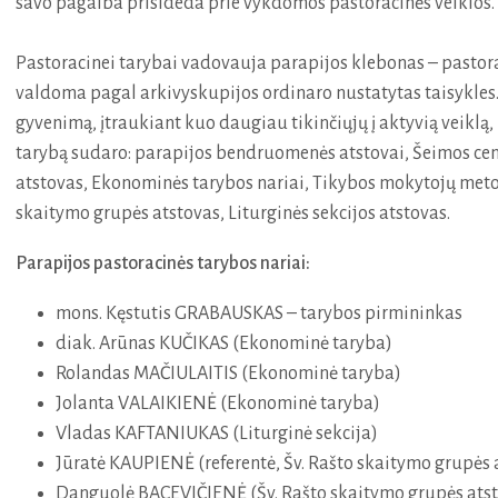
savo pagalba prisideda prie vykdomos pastoracinės veiklos.
Pastoracinei tarybai vadovauja parapijos klebonas – pastorac
valdoma pagal arkivyskupijos ordinaro nustatytas taisykles. 
gyvenimą, įtraukiant kuo daugiau tikinčiųjų į aktyvią veiklą,
tarybą sudaro: parapijos bendruomenės atstovai, Šeimos cent
atstovas, Ekonominės tarybos nariai, Tikybos mokytojų metod
skaitymo grupės atstovas, Liturginės sekcijos atstovas.
Parapijos pastoracinės tarybos nariai:
mons. Kęstutis GRABAUSKAS – tarybos pirmininkas
diak. Arūnas KUČIKAS (Ekonominė taryba)
Rolandas MAČIULAITIS (Ekonominė taryba)
Jolanta VALAIKIENĖ (Ekonominė taryba)
Vladas KAFTANIUKAS (Liturginė sekcija)
Jūratė KAUPIENĖ (referentė, Šv. Rašto skaitymo grupės 
Danguolė BACEVIČIENĖ (Šv. Rašto skaitymo grupės ats