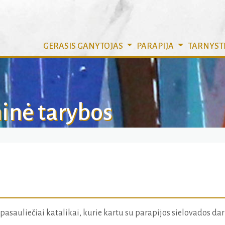
GERASIS GANYTOJAS
PARAPIJA
TARNYST
inė tarybos
ti pasauliečiai katalikai, kurie kartu su parapijos sielovados da