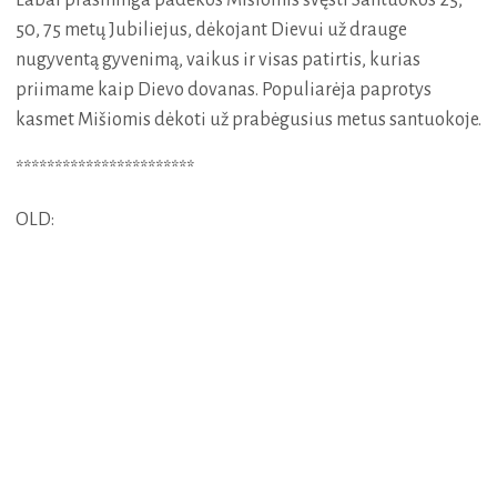
Labai prasminga padėkos Mišiomis švęsti Santuokos 25,
50, 75 metų Jubiliejus, dėkojant Dievui už drauge
nugyventą gyvenimą, vaikus ir visas patirtis, kurias
priimame kaip Dievo dovanas. Populiarėja paprotys
kasmet Mišiomis dėkoti už prabėgusius metus santuokoje.
***********************
OLD: