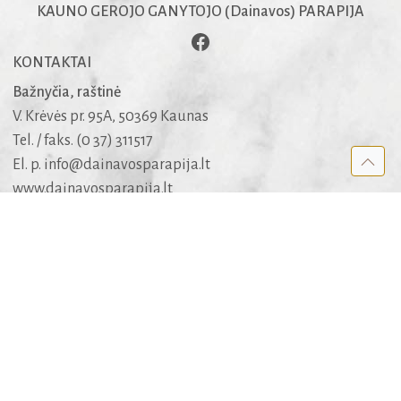
KAUNO GEROJO GANYTOJO (Dainavos) PARAPIJA
KONTAKTAI
Bažnyčia, raštinė
V. Krėvės pr. 95A, 50369 Kaunas
Tel. / faks. (0 37) 311517
El. p.
info@dainavosparapija.lt
www.dainavosparapija.lt
Dėl šarvojimo salių
mob. +370 682 51005
APIE SVETAINĘ
Kūrėjai
Rėmėjai
Medis
Apie medžiagą ir jos panaudojimo teises
REKOMENDUOJAME