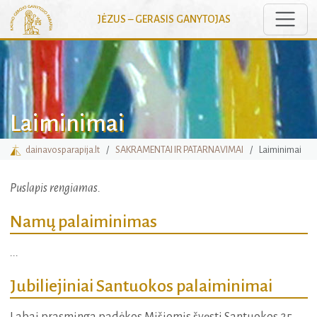
Toggle
JĖZUS – GERASIS GANYTOJAS
Laiminimai
dainavosparapija.lt
SAKRAMENTAI IR PATARNAVIMAI
Laiminimai
Puslapis rengiamas.
Namų palaiminimas
...
Jubiliejiniai Santuokos palaiminimai