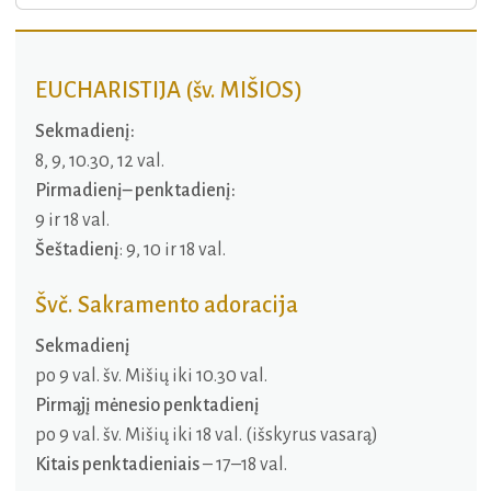
EUCHARISTIJA (šv. MIŠIOS)
Sekmadienį:
8, 9, 10.30, 12 val.
Pirmadienį– penktadienį:
9 ir 18 val.
Šeštadienį
: 9, 10 ir 18 val.
Švč. Sakramento adoracija
Sekmadienį
po 9 val. šv. Mišių iki 10.30 val.
Pirmąjį mėnesio penktadienį
po 9 val. šv. Mišių iki 18 val. (išskyrus vasarą)
Kitais penktadieniais
– 17–18 val.