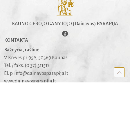
KAUNO GEROJO GANYTOJO (Dainavos) PARAPIJA
KONTAKTAI
Bažnyčia, raštinė
V. Krėvės pr. 95A, 50369 Kaunas
Tel. / faks. (0 37) 311517
El. p.
info@dainavosparapija.lt
www.dainavosparapija.lt
Dėl šarvojimo salių
mob. +370 682 51005
APIE SVETAINĘ
Kūrėjai
Rėmėjai
Medis