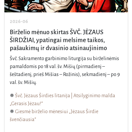
2026-06
Birželio mėnuo skirtas ŠVČ. JĖZAUS
ŠIRDŽIAI, ypatingai melsime taikos,
pašaukimų ir dvasinio atsinaujinimo
Švč. Sakramento garbinimo liturgija su birželinėmis
pamaldomis po 18 val. šv. Mišių (pirmadienį –
šeštadienį, prieš Mišias – Rožinis), sekmadienį – po 9
val. šv. Mišių.
✵
Švč. Jėzaus Širdies litanija | Atsilyginimo malda
„Gerasis Jėzau!“
✵
Giesmė birželio mėnesiui „Jėzaus Širdie
švenčiausia“