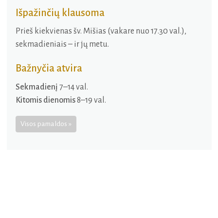
Išpažinčių klausoma
Prieš kiekvienas šv. Mišias (vakare nuo 17.30 val.),
sekmadieniais – ir jų metu.
Bažnyčia atvira
Sekmadienį
7–14 val.
Kitomis dienomis
8–19 val.
Visos pamaldos