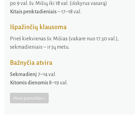
po 9 val. šv. Mišių iki 18 val. (išskyrus vasarą)
Kitais penktadieniais
– 17–18 val.
Išpažinčių klausoma
Prieš kiekvienas šv. Mišias (vakare nuo 17.30 val.),
sekmadieniais – ir jų metu.
Bažnyčia atvira
Sekmadienį
7–14 val.
Kitomis dienomis
8–19 val.
Visos pamaldos