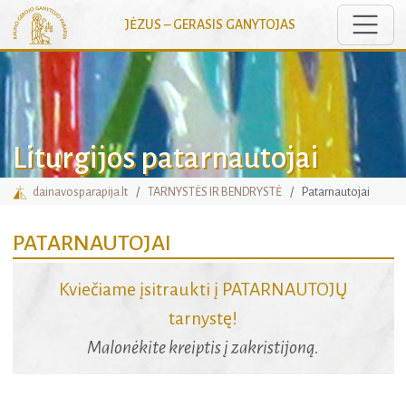
Toggle
JĖZUS – GERASIS GANYTOJAS
Liturgijos patarnautojai
dainavosparapija.lt
TARNYSTĖS IR BENDRYSTĖ
Patarnautojai
PATARNAUTOJAI
Kviečiame įsitraukti į PATARNAUTOJŲ
tarnystę!
Malonėkite kreiptis į zakristijoną.