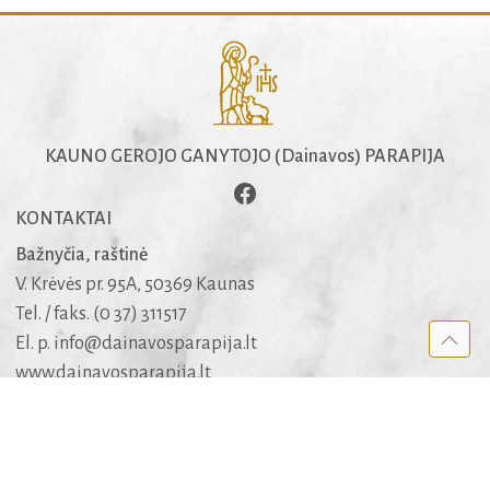
KAUNO GEROJO GANYTOJO (Dainavos) PARAPIJA
KONTAKTAI
Bažnyčia, raštinė
V. Krėvės pr. 95A, 50369 Kaunas
Tel. / faks. (0 37) 311517
El. p.
info@dainavosparapija.lt
www.dainavosparapija.lt
Dėl šarvojimo salių
mob. +370 682 51005
APIE SVETAINĘ
Kūrėjai