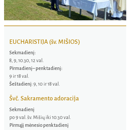
EUCHARISTIJA (šv. MIŠIOS)
Sekmadienį:
8, 9, 10.30, 12 val.
Pirmadienį– penktadienį:
9 ir 18 val.
Šeštadienį
: 9, 10 ir 18 val.
Švč. Sakramento adoracija
Sekmadienį
po 9 val. šv. Mišių iki 10.30 val.
Pirmąjį mėnesio penktadienį