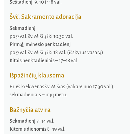
Šeštadienį
: 9, 10 ir 18 val.
Švč. Sakramento adoracija
Sekmadienį
po 9 val. šv. Mišių iki 10.30 val.
Pirmąjį mėnesio penktadienį
po 9 val. šv. Mišių iki 18 val. (išskyrus vasarą)
Kitais penktadieniais
– 17–18 val.
Išpažinčių klausoma
Prieš kiekvienas šv. Mišias (vakare nuo 17.30 val.),
sekmadieniais – ir jų metu.
Bažnyčia atvira
Sekmadienį
7–14 val.
Kitomis dienomis
8–19 val.