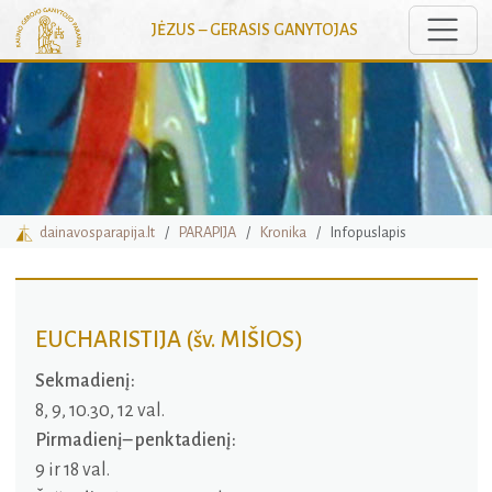
Toggle
JĖZUS – GERASIS GANYTOJAS
dainavosparapija.lt
PARAPIJA
Kronika
Infopuslapis
EUCHARISTIJA (šv. MIŠIOS)
Sekmadienį:
8, 9, 10.30, 12 val.
Pirmadienį– penktadienį:
9 ir 18 val.