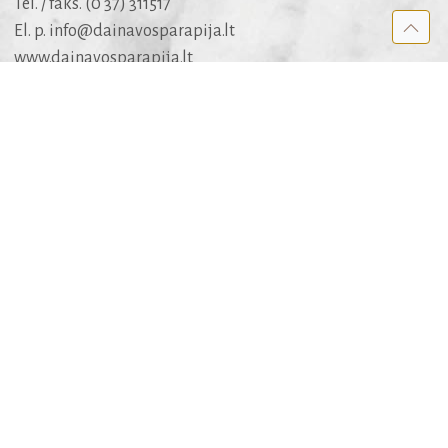
Tel. / faks. (0 37) 311517
El. p.
info@dainavosparapija.lt
www.dainavosparapija.lt
Dėl šarvojimo salių
mob. +370 682 51005
APIE SVETAINĘ
Kūrėjai
Rėmėjai
Medis
Apie medžiagą ir jos panaudojimo teises
REKOMENDUOJAME
Kauno arkivyskupija
KATALIKAI.LT
BIBLIJA.LT
MALDYNAS
Liturginis kalendorius