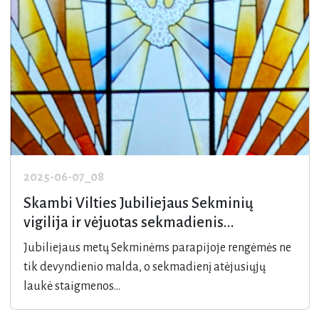
2025-06-07_08
Skambi Vilties Jubiliejaus Sekminių
vigilija ir vėjuotas sekmadienis...
Jubiliejaus metų Sekminėms parapijoje rengėmės ne
tik devyndienio malda, o sekmadienį atėjusiųjų
laukė staigmenos...