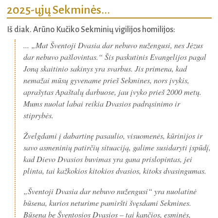
2025-ųjų Sekminės...
Iš diak. Arūno Kučiko Sekminių vigilijos homilijos:
... „Mat Šventoji Dvasia dar nebuvo nužengusi, nes Jėzus
dar nebuvo pašlovintas.“ Šis paskutinis Evangelijos pagal
Joną skaitinio sakinys yra svarbus. Jis primena, kad
nemažai mūsų gyvename prieš Sekmines, nors įvykis,
aprašytas Apaštalų darbuose, jau įvyko prieš 2000 metų.
Mums nuolat labai reikia Dvasios padrąsinimo ir
stiprybės.
Žvelgdami į dabartinę pasaulio, visuomenės, kūrinijos ir
savo asmeninių patirčių situaciją, galime susidaryti įspūdį,
kad Dievo Dvasios buvimas yra gana prislopintas, jei
plinta, tai kažkokios kitokios dvasios, kitoks dvasingumas.
„Šventoji Dvasia dar nebuvo nužengusi“ yra nuolatinė
būsena, kurios neturime pamiršti švęsdami Sekmines.
Būsena be Šventosios Dvasios – tai kančios, esminės,