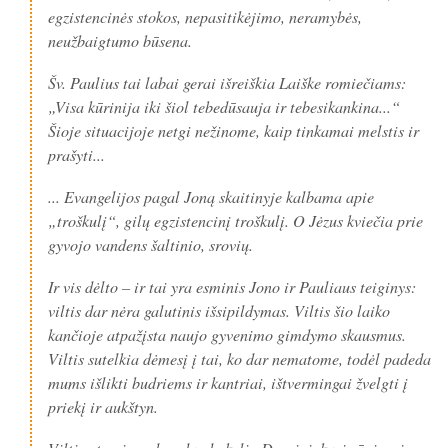
egzistencinės stokos, nepasitikėjimo, neramybės,
neužbaigtumo būsena.
Šv. Paulius tai labai gerai išreiškia Laiške romiečiams:
„Visa kūrinija iki šiol tebedūsauja ir tebesikankina...“
Šioje situacijoje netgi nežinome, kaip tinkamai melstis ir
prašyti...
... Evangelijos pagal Joną skaitinyje kalbama apie
„troškulį“, gilų egzistencinį troškulį. O Jėzus kviečia prie
gyvojo vandens šaltinio, srovių.
Ir vis dėlto – ir tai yra esminis Jono ir Pauliaus teiginys:
viltis dar nėra galutinis išsipildymas. Viltis šio laiko
kančioje atpažįsta naujo gyvenimo gimdymo skausmus.
Viltis sutelkia dėmesį į tai, ko dar nematome, todėl padeda
mums išlikti budriems ir kantriai, ištvermingai žvelgti į
priekį ir aukštyn.