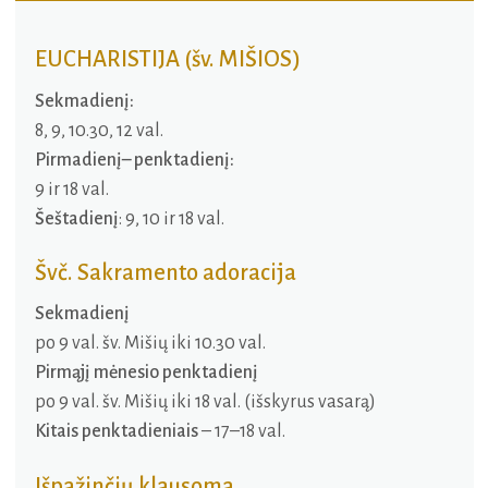
EUCHARISTIJA (šv. MIŠIOS)
Sekmadienį:
8, 9, 10.30, 12 val.
Pirmadienį– penktadienį:
9 ir 18 val.
Šeštadienį
: 9, 10 ir 18 val.
Švč. Sakramento adoracija
Sekmadienį
po 9 val. šv. Mišių iki 10.30 val.
Pirmąjį mėnesio penktadienį
po 9 val. šv. Mišių iki 18 val. (išskyrus vasarą)
Kitais penktadieniais
– 17–18 val.
Išpažinčių klausoma