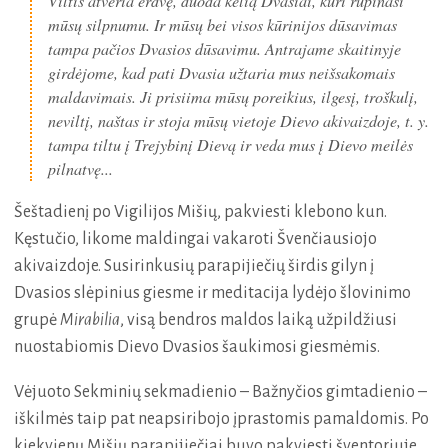
Viltis atveria erdvę, duoda kelią Dvasiai, kuri rūpinasi
mūsų silpnumu. Ir mūsų bei visos kūrinijos dūsavimas
tampa pačios Dvasios dūsavimu. Antrajame skaitinyje
girdėjome, kad pati Dvasia užtaria mus neišsakomais
maldavimais. Ji prisiima mūsų poreikius, ilgesį, troškulį,
neviltį, naštas ir stoja mūsų vietoje Dievo akivaizdoje, t. y.
tampa tiltu į Trejybinį Dievą ir veda mus į Dievo meilės
pilnatvę...
Šeštadienį po Vigilijos Mišių, pakviesti klebono kun.
Kęstučio, likome maldingai vakaroti Švenčiausiojo
akivaizdoje. Susirinkusių parapijiečių širdis gilyn į
Dvasios slėpinius giesme ir meditacija lydėjo šlovinimo
grupė
Mirabilia
, visą bendros maldos laiką užpildžiusi
nuostabiomis Dievo Dvasios šaukimosi giesmėmis.
Vėjuoto Sekminių sekmadienio – Bažnyčios gimtadienio –
iškilmės taip pat neapsiribojo įprastomis pamaldomis. Po
kiekvienų Mišių parapijiečiai buvo pakviesti šventoriuje