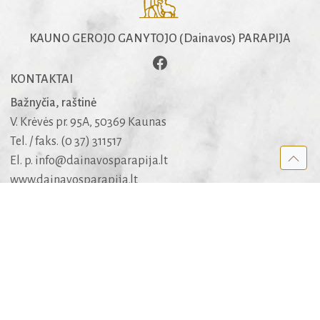
KAUNO GEROJO GANYTOJO (Dainavos) PARAPIJA
KONTAKTAI
Bažnyčia, raštinė
V. Krėvės pr. 95A, 50369 Kaunas
Tel. / faks. (0 37) 311517
El. p.
info@dainavosparapija.lt
www.dainavosparapija.lt
Dėl šarvojimo salių
mob. +370 682 51005
APIE SVETAINĘ
Kūrėjai
Rėmėjai
Medis
Apie medžiagą ir jos panaudojimo teises