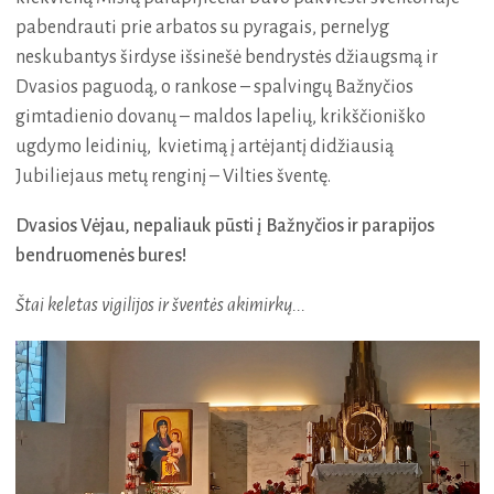
pabendrauti prie arbatos su pyragais, pernelyg
neskubantys širdyse išsinešė bendrystės džiaugsmą ir
Dvasios paguodą, o rankose – spalvingų Bažnyčios
gimtadienio dovanų – maldos lapelių, krikščioniško
ugdymo leidinių, kvietimą į artėjantį didžiausią
Jubiliejaus metų renginį – Vilties šventę.
Dvasios Vėjau, nepaliauk pūsti į Bažnyčios ir parapijos
bendruomenės bures!
Štai keletas vigilijos ir šventės akimirkų...