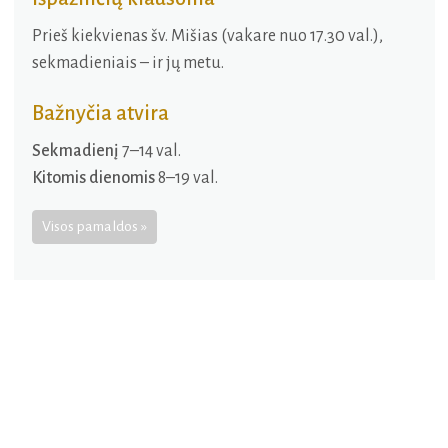
Prieš kiekvienas šv. Mišias (vakare nuo 17.30 val.),
sekmadieniais – ir jų metu.
Bažnyčia atvira
Sekmadienį
7–14 val.
Kitomis dienomis
8–19 val.
Visos pamaldos